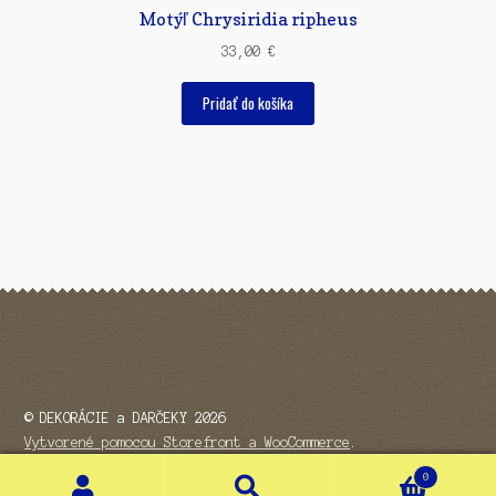
Motýľ Chrysiridia ripheus
33,00
€
Pridať do košíka
© DEKORÁCIE a DARČEKY 2026
Vytvorené pomocou Storefront a WooCommerce
.
0