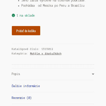
Jeho farba vynikne na čiernom podklade.
Pochádza od Mexika po Peru a Brazíliu
1 na sklade
množstvo
Pridať do košíka
Motýľ
Anteos
menippe
Katalógové číslo:
1515012
Kategória:
Motýle v škatuľkách
Popis
Ďalšie informácie
Recenzie (0)