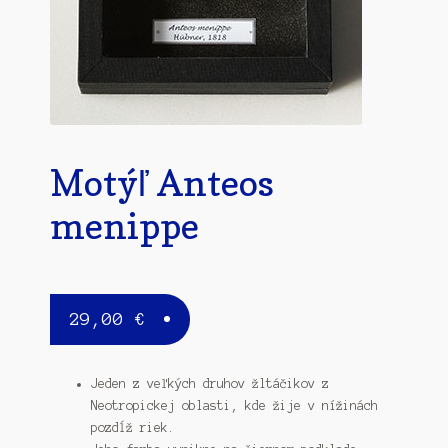
Motýľ Anteos
menippe
29,00
€
Jeden z veľkých druhov žltáčikov z
Neotropickej oblasti, kde žije v nížinách
pozdĺž riek.