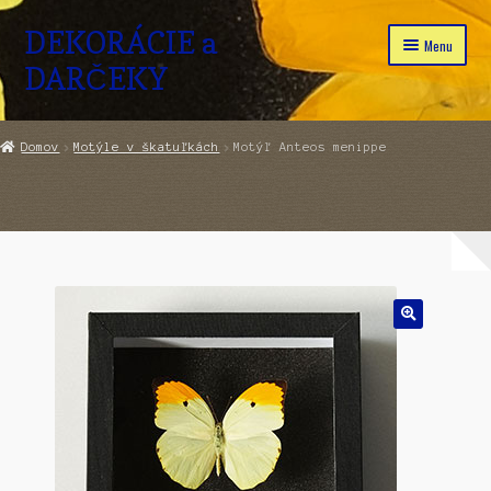
DEKORÁCIE a
Preskočiť
Preskočiť
Menu
na
na
DARČEKY
navigáciu
obsah
Domov
Domov
Motýle v škatuľkách
Motýľ Anteos menippe
Rozbaliť
Obchod
podraden
menu
Pokladňa
Kontakt