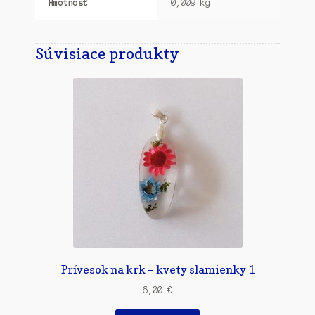
Hmotnosť
0,009 kg
Súvisiace produkty
Prívesok na krk – kvety slamienky 1
6,00
€