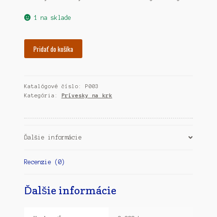
1 na sklade
množstvo
Pridať do košíka
Prívesok
na
krk
Katalógové číslo:
P003
-
Kategória:
Prívesky na krk
kvety
slamienky
3
Ďalšie informácie
Recenzie (0)
Ďalšie informácie