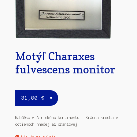
Motýľ Charaxes
fulvescens monitor
31,00
€
Babôčka z Afrického kontinentu. Krásna kresba v
odtienoch hnedej až oranžovej.