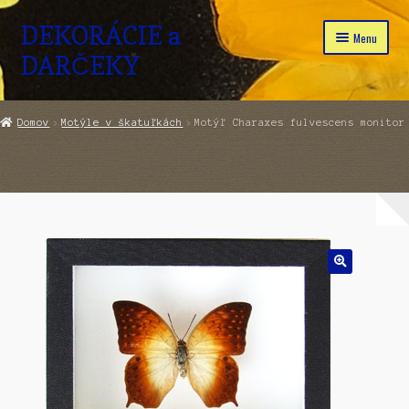
DEKORÁCIE a
Preskočiť
Preskočiť
Menu
na
na
DARČEKY
navigáciu
obsah
Domov
Domov
Motýle v škatuľkách
Motýľ Charaxes fulvescens monitor
Rozbaliť
Obchod
podraden
menu
Pokladňa
Kontakt