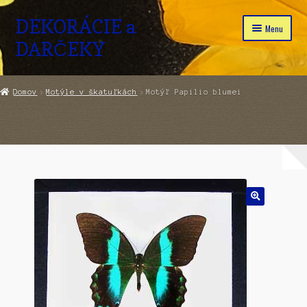
DEKORÁCIE a
Preskočiť
Preskočiť
Menu
na
na
DARČEKY
navigáciu
obsah
Domov
Domov
Motýle v škatuľkách
Motýľ Papilio blumei
Rozbaliť
Obchod
podraden
menu
Pokladňa
Kontakt