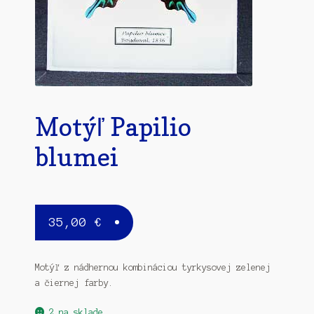
Motýľ Papilio
blumei
35,00
€
Motýľ z nádhernou kombináciou tyrkysovej zelenej
a čiernej farby.
2 na sklade