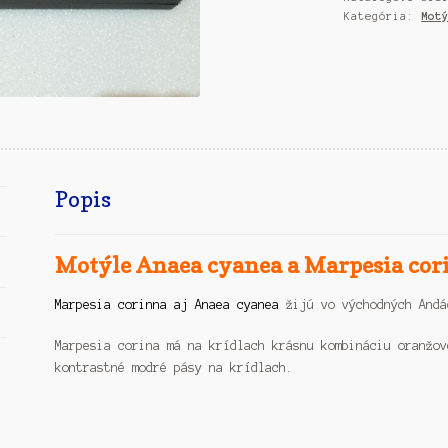
Kategória:
Mot
Marpesia
corinna
Popis
Motýle Anaea cyanea a Marpesia cor
Marpesia corinna aj Anaea cyanea
žijú vo východných Andá
Marpesia corina má na krídlach krásnu kombináciu oranžov
kontrastné modré pásy na krídlach.