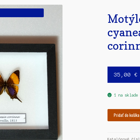
Motýl
cyane
corin
35,00
€
1 na sklade
množstvo
Pridať do košíka
Motýle
Anaea
cyanea
Katalógové čí
a