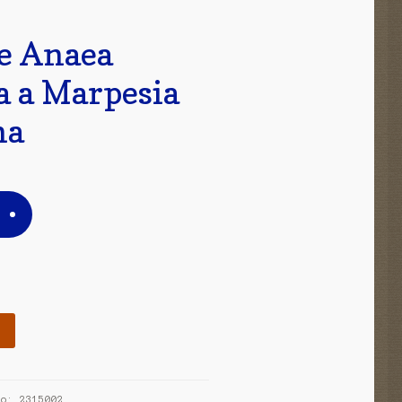
e Anaea
a a Marpesia
na
slo:
2315002