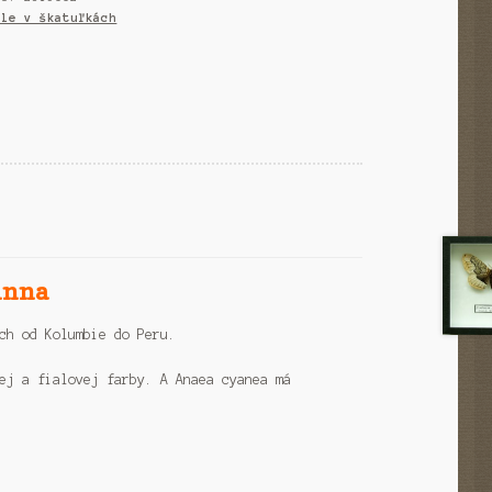
ýle v škatuľkách
inna
ch od Kolumbie do Peru.
ej a fialovej farby. A Anaea cyanea má