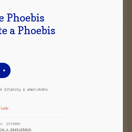
e Phoebis
e a Phoebis
a
ké žltáčiky z amerického
klade
slo:
2318001
ýle v škatuľkách