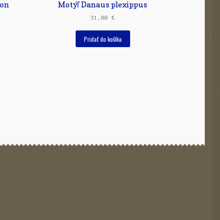
hon
Motýľ Danaus plexippus
31,00
€
Pridať do košíka