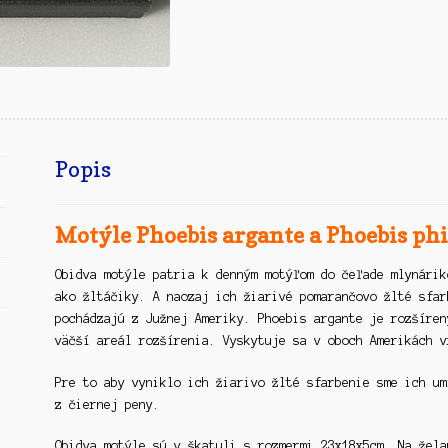
Popis
Motýle Phoebis argante a Phoebis phi
Obidva motýle patria k denným motýľom do čeľade mlynári
ako žltáčiky. A naozaj ich žiarivé pomarančovo žlté sfar
pochádzajú z Južnej Ameriky. Phoebis argante je rozšíren
väčší areál rozšírenia. Vyskytuje sa v oboch Amerikách v
Pre to aby vyniklo ich žiarivo žlté sfarbenie sme ich um
z čiernej peny.
Obidva motýle sú v škatuli s rozmermi 23x18x5cm. Na žela