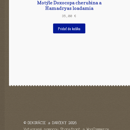
Motýle Doxocopa cherubina a
Hamadryas loadamia
35,00
€
Pridať do košíka
© DEKORÁCIE a DARČEKY 2026
Vytvorené pomocou Storefront a WooCommerce
.