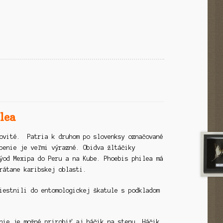
lea
kovité. Patria k druhom po slovenksy označované
benie je veľmi výrazné. Obidva žltáčiky
ýod Mexipa do Peru a na Kube. Phoebis philea má
rátane karibskej oblasti.
iestnili do entomologickej škatule s podkladom
nie je možné prirobiť aj háčik na stenu. Háčik