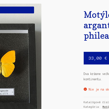
Motýl
argant
phile
33,00
€
Dva krásne veľ
kontinentu.
Nie je na s
Katalógové čí
Kategória:
Mot